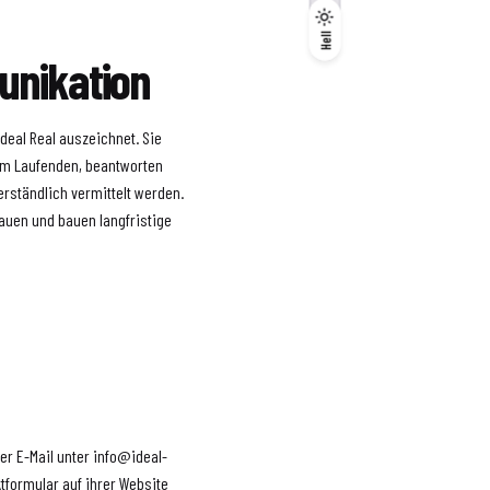
Dunkel
Hell
Hell
unikation
deal Real auszeichnet. Sie
em Laufenden, beantworten
erständlich vermittelt werden.
auen und bauen langfristige
er E-Mail unter info@ideal-
tformular auf ihrer Website