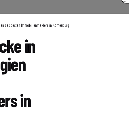
egien des besten Immobilienmaklers in Korneuburg
icke in
egien
rs in