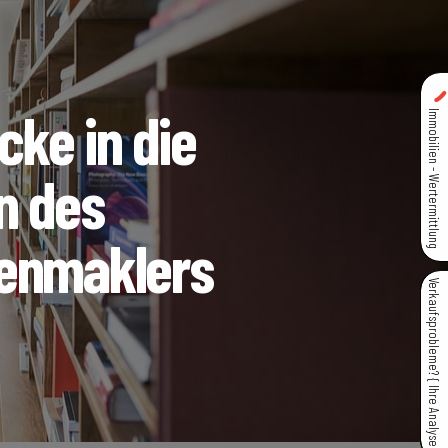
icke in die
Immobilien - Wertermittlung
n des
ienmaklers
Verkaufsprobleme? { Ihre Analyse }