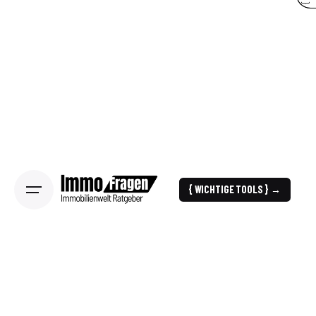
{ WICHTIGE TOOLS } →