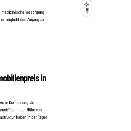
Dunkel
Hell
Hell
te medizinische Versorgung
n ermöglicht den Zugang zu
obilienpreis in
eis in Korneuburg. Je
Immobilien in der Nähe von
astruktur haben in der Regel