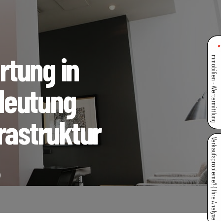
tung in
Immobilien - Wertermittlung
deutung
rastruktur
Verkaufsprobleme? { Ihre Analyse }
)