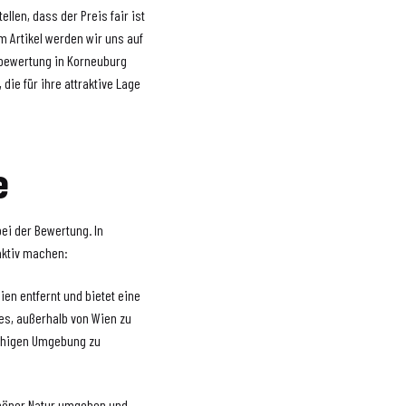
llen, dass der Preis fair ist
m Artikel werden wir uns auf
nbewertung in Korneuburg
 die für ihre attraktive Lage
e
bei der Bewertung. In
aktiv machen:
ien entfernt und bietet eine
es, außerhalb von Wien zu
ruhigen Umgebung zu
chöner Natur umgeben und