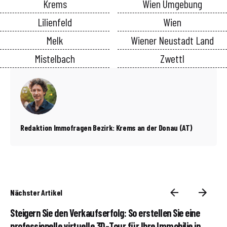
Krems
Wien Umgebung
Lilienfeld
Wien
Melk
Wiener Neustadt Land
Mistelbach
Zwettl
Redaktion Immofragen Bezirk: Krems an der Donau (AT)
Nächster Artikel
Steigern Sie den Verkaufserfolg: So erstellen Sie eine
professionelle virtuelle 3D-Tour für Ihre Immobilie in