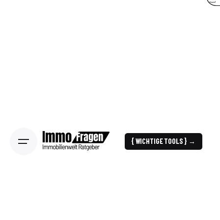
{ WICHTIGE TOOLS } →