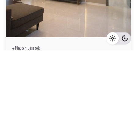
Geschrieben von
Redaktion Immofragen Bezirk: Krems an der Donau
(AT)
4 Minuten Lesezeit
Baufirmen als Schlüsselakteure beim
Immobilienverkauf in Krems an der Donau: Eine
detaillierte Darstellung ihrer Funktionen und
Verantwortlichkeiten
Krems an der Donau
Mehr dazu