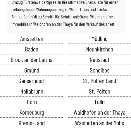
Umzug Fürstenwalde/Spree
zu
Die ultimative Checkliste für einen
reibungslosen Wohnungsumzug in Wien: Tipps und Tricks
Annika Schmidt
zu
Schritt-für-Schritt-Anleitung: Wie man eine
Immobilie in Waidhofen an der Thaya für den Verkauf deklariert
Amstetten
Mödling
Baden
Neunkirchen
Bruck an der Leitha
Neustadt
Gmünd
Scheibbs
Gänserndorf
St. Pölten Land
Hollabrunn
St. Pölten
Horn
Tulln
Korneuburg
Waidhofen an der Thaya
Krems-Land
Waidhofen an der Ybbs