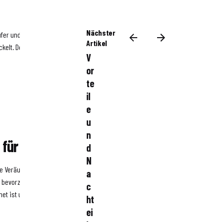
Nächster
fer und der Käufer
Artikel
kelt. Der Verkauf wird dann
V
or
te
il
e
u
n
l für mich?
d
N
lle Veräußerung der Immobilie
a
bevorzugen. Es ist jedoch
c
net ist und dass es wichtig
ht
.
ei