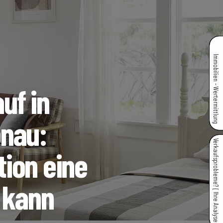
Immobilien - Wertermittlung
uf in
onau:
Verkaufsprobleme? { Ihre Analyse }
ion eine
 kann