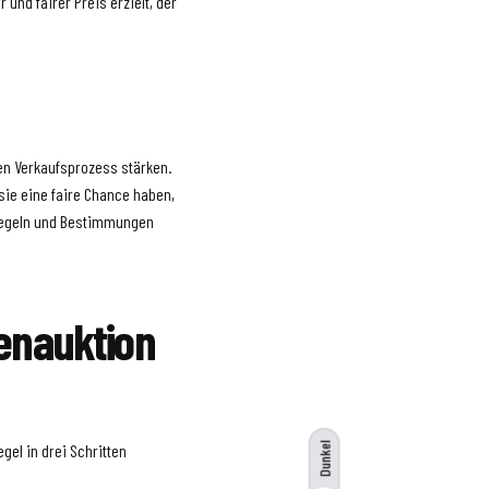
und fairer Preis erzielt, der
den Verkaufsprozess stärken.
 sie eine faire Chance haben,
 Regeln und Bestimmungen
ienauktion
gel in drei Schritten
Dunkel