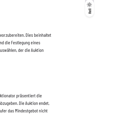
Dunkel
Hell
Hell
 vorzubereiten. Dies beinhaltet
und die Festlegung eines
uswählen, der die Auktion
uktionator präsentiert die
abzugeben. Die Auktion endet,
ufer das Mindestgebot nicht