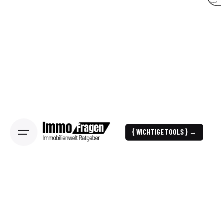
{ WICHTIGE TOOLS } →