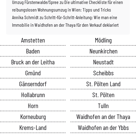
Umzug Fürstenwalde/Spree
zu
Die ultimative Checkliste für einen
reibungslosen Wohnungsumzug in Wien: Tipps und Tricks
Annika Schmidt
zu
Schritt-für-Schritt-Anleitung: Wie man eine
Immobilie in Waidhofen an der Thaya für den Verkauf deklariert
Amstetten
Mödling
Baden
Neunkirchen
Bruck an der Leitha
Neustadt
Gmünd
Scheibbs
Gänserndorf
St. Pölten Land
Hollabrunn
St. Pölten
Horn
Tulln
Korneuburg
Waidhofen an der Thaya
Krems-Land
Waidhofen an der Ybbs