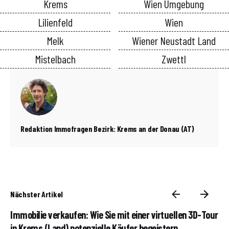
Krems
Wien Umgebung
Lilienfeld
Wien
Melk
Wiener Neustadt Land
Mistelbach
Zwettl
Redaktion Immofragen Bezirk: Krems an der Donau (AT)
Nächster Artikel
Immobilie verkaufen: Wie Sie mit einer virtuellen 3D-Tour
in Krems (Land) potenzielle Käufer begeistern