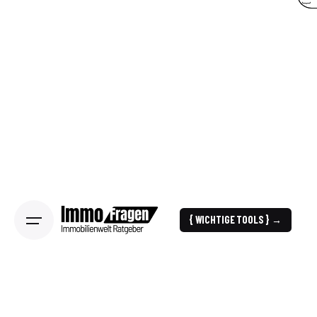
{ WICHTIGE TOOLS } →