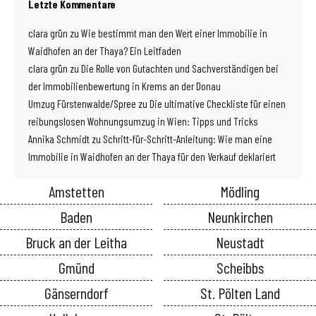
Letzte Kommentare
clara grün
zu
Wie bestimmt man den Wert einer Immobilie in
Waidhofen an der Thaya? Ein Leitfaden
clara grün
zu
Die Rolle von Gutachten und Sachverständigen bei
der Immobilienbewertung in Krems an der Donau
Umzug Fürstenwalde/Spree
zu
Die ultimative Checkliste für einen
reibungslosen Wohnungsumzug in Wien: Tipps und Tricks
Annika Schmidt
zu
Schritt-für-Schritt-Anleitung: Wie man eine
Immobilie in Waidhofen an der Thaya für den Verkauf deklariert
Amstetten
Mödling
Baden
Neunkirchen
Bruck an der Leitha
Neustadt
Gmünd
Scheibbs
Gänserndorf
St. Pölten Land