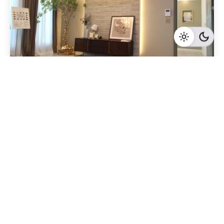
Geschrieben von
Redaktion Immofragen Bezirk: Krems an der Donau
(AT)
4 Minuten Lesezeit
Baufirmen als Schlüsselakteure beim
Immobilienverkauf in Krems an der Donau: Eine
detaillierte Darstellung ihrer Funktionen und
Verantwortlichkeiten
Krems an der Donau