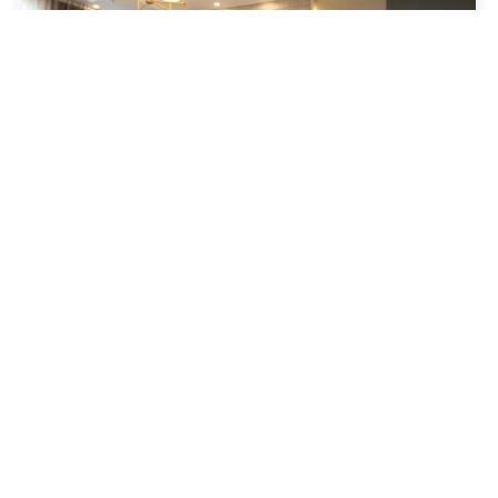
Geschrieben von
Redaktion Immofragen Bezirk: Krems an der Donau
(AT)
4 Minuten Lesezeit
Baufirmen als Schlüsselakteure beim
Immobilienverkauf in Krems an der Donau: Eine
detaillierte Darstellung ihrer Funktionen und
Verantwortlichkeiten