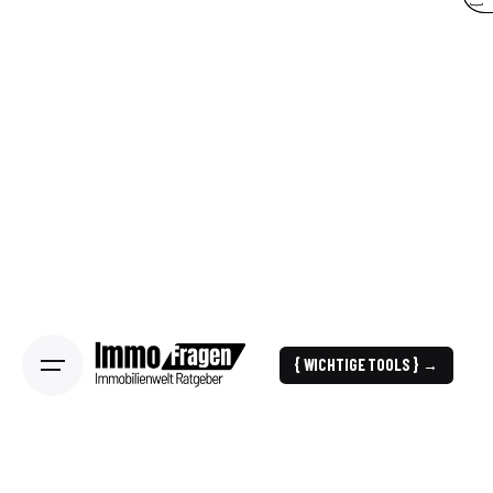
{ WICHTIGE TOOLS } →