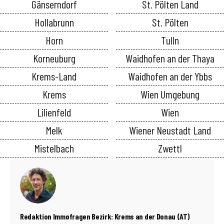
Gänserndorf
St. Pölten Land
Hollabrunn
St. Pölten
Horn
Tulln
Korneuburg
Waidhofen an der Thaya
Krems-Land
Waidhofen an der Ybbs
Krems
Wien Umgebung
Lilienfeld
Wien
Melk
Wiener Neustadt Land
Mistelbach
Zwettl
Redaktion Immofragen Bezirk: Krems an der Donau (AT)