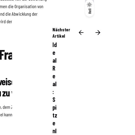
hmen die Organisation von
Dunkel
Hell
Hell
und die Abwicklung der
wird der Verkaufsprozess
Nächster
Artikel
Id
 Fragen
e
al
R
e
eise, eine
al
u zu verkaufen?
:
S
pi
ge, dem Zustand und dem Preis
gel kann der Verkaufsprozess
tz
e
nl