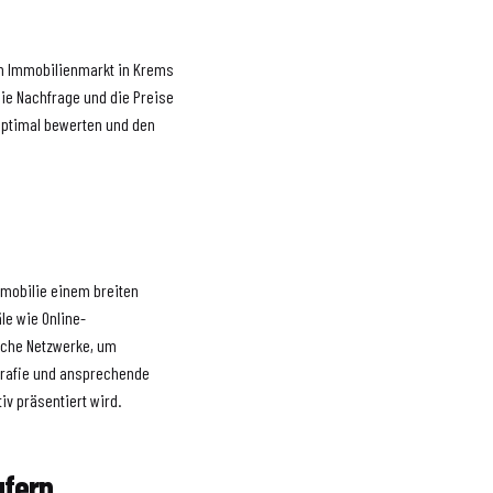
en Immobilienmarkt in Krems
die Nachfrage und die Preise
 optimal bewerten und den
Immobilie einem breiten
le wie Online-
iche Netzwerke, um
ografie und ansprechende
iv präsentiert wird.
ufern