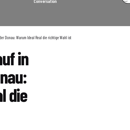
Conversation
er Donau: Warum Ideal Real die richtige Wahl ist
uf in
onau:
l die