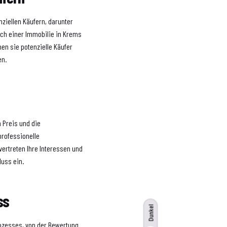
nziellen Käufern, darunter
ach einer Immobilie in Krems
nen sie potenzielle Käufer
en.
 Preis und die
professionelle
vertreten Ihre Interessen und
luss ein.
ss
Dunkel
rozesses, von der Bewertung