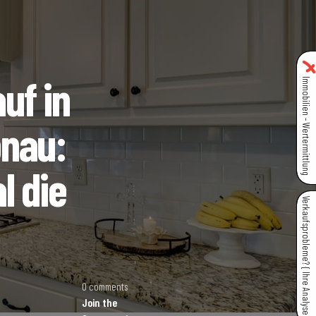
uf in
Immobilien - Wertermittlung
onau:
l die
Verkaufsprobleme? { Ihre Analyse }
0 comments
Join the