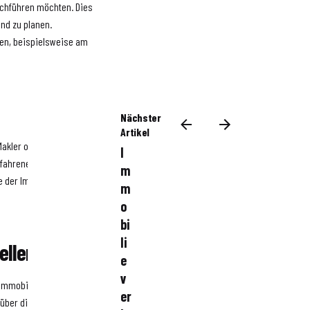
urchführen möchten. Dies
nd zu planen.
gen, beispielsweise am
Nächster
Artikel
Makler oder
I
rfahrener Begleiter kann
m
ge der Immobilie überzeugend
m
o
bi
li
ellen
e
v
 Immobilie zur Verfügung. Dies
er
 über die Nachbarschaft oder