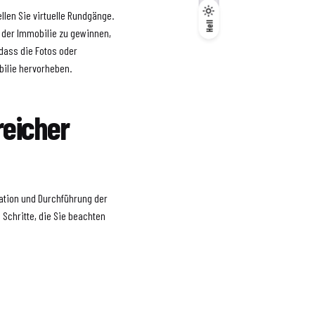
llen Sie virtuelle Rundgänge.
Dunkel
Hell
Hell
n der Immobilie zu gewinnen,
 dass die Fotos oder
ilie hervorheben.
reicher
ation und Durchführung der
 Schritte, die Sie beachten