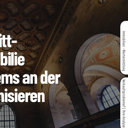
tt-
Immobilien - Wertermittlung
ilie
ems an der
Verkaufsprobleme? { Ihre Analyse }
nisieren