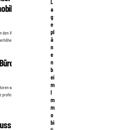
L
bilie in Krems
a
g
e
pl
nn den Verkaufsprozess
ä
 erhöhen.
n
e
 Büroimmobilie
n
b
ei
m
toren wie Lage, Größe,
I
e professionelle Bewertung
m
m
o
uss ich beim
bi