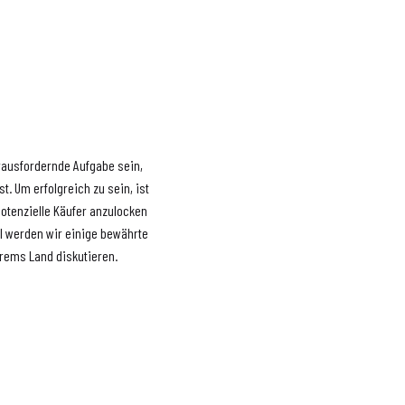
rausfordernde Aufgabe sein,
t. Um erfolgreich zu sein, ist
potenzielle Käufer anzulocken
l werden wir einige bewährte
Krems Land diskutieren.