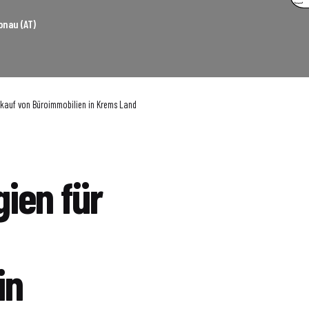
onau (AT)
erkauf von Büroimmobilien in Krems Land
ien für
in