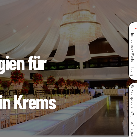
Immobilien - Wertermittlung
gien für
Verkaufsprobleme? { Ihre Analyse }
in Krems