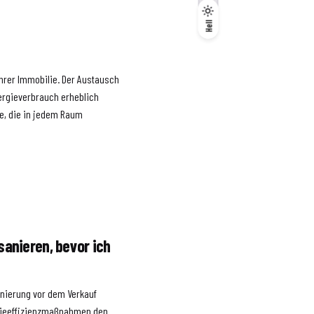
Dunkel
Hell
Hell
hrer Immobilie. Der Austausch
ergieverbrauch erheblich
e, die in jedem Raum
sanieren, bevor ich
anierung vor dem Verkauf
rgieeffizienzmaßnahmen den