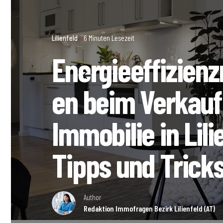
Lilienfeld
6 Minuten Lesezeit
Energieeffizie
en beim Verkauf
Immobilie in Lili
Tipps und Trick
Author
Redaktion Immofragen Bezirk Lilienfeld (AT)