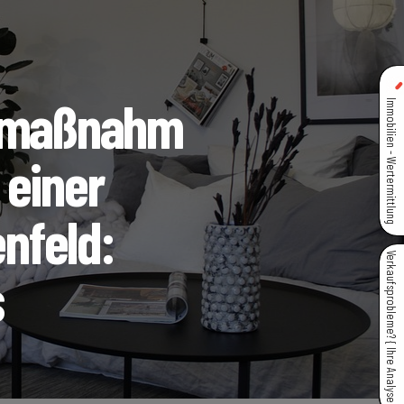
nzmaßnahm
Immobilien - Wertermittlung
 einer
enfeld:
Verkaufsprobleme? { Ihre Analyse }
s