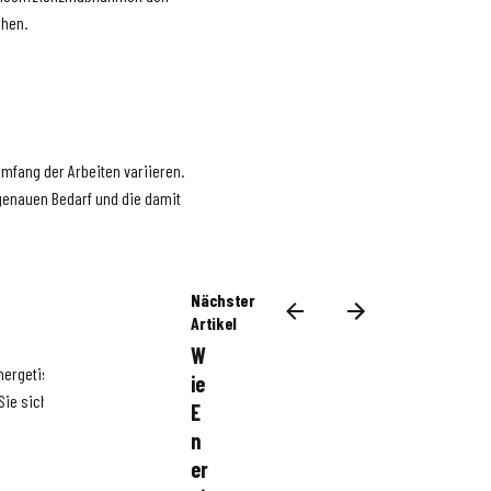
chen.
mfang der Arbeiten variieren.
genauen Bedarf und die damit
Nächster
Artikel
W
energetische
ie
Sie sich bei den zuständigen
E
n
er