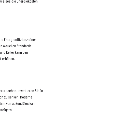
sweises die Energiekosten
ie Energieeffizienz einer
n aktuellen Standards
und Keller kann den
t erhöhen.
erursachen. Investieren Sie in
uch zu senken. Moderne
Lärm von außen. Dies kann
steigern.