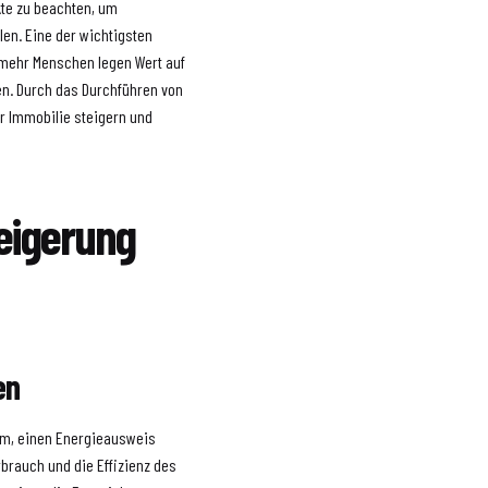
ekte zu beachten, um
len. Eine der wichtigsten
 mehr Menschen legen Wert auf
n. Durch das Durchführen von
er Immobilie steigern und
teigerung
en
sam, einen Energieausweis
rbrauch und die Effizienz des