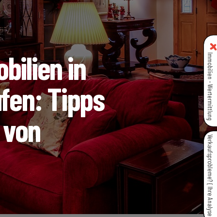
bilien in
Immobilien - Wertermittlung
ufen: Tipps
 von
Verkaufsprobleme? { Ihre Analyse }