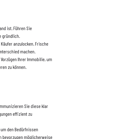
and ist. Führen Sie
e gründlich.
 Käufer anzulocken. Frische
Unterschied machen.
d Vorzügen Ihrer Immobilie, um
eren zu können.
ommunizieren Sie diese klar
gungen effizient zu
n, um den Bedürfnissen
en bevorzugen möglicherweise