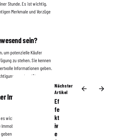
er Stunde. Es ist wichtig,
chtigen Merkmale und Vorzüge
anwesend sein?
, um potenzielle Käufer
fügung zu stehen. Sie kennen
ertvolle Informationen geben.
chtigungen unterstützen.
Nächster
Artikel
ner Immobilie
Ef
fe
kt
es wichtig, alle positiven
iv
e Immobilie in einem
e
 geben Sie potenziellen