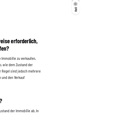
Dunkel
Hell
Hell
eise erforderlich,
ufen?
e Immobilie zu verkaufen,
ab, wie dem Zustand der
er Regel sind jedoch mehrere
n und den Verkauf
?
ustand der Immobilie ab. In