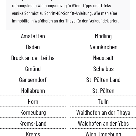
reibungslosen Wohnungsumzug in Wien: Tipps und Tricks
Annika Schmidt
zu
Schritt-für-Schritt-Anleitung: Wie man eine
Immobilie in Waidhofen an der Thaya für den Verkauf deklariert
Amstetten
Mödling
Baden
Neunkirchen
Bruck an der Leitha
Neustadt
Gmünd
Scheibbs
Gänserndorf
St. Pölten Land
Hollabrunn
St. Pölten
Horn
Tulln
Korneuburg
Waidhofen an der Thaya
Krems-Land
Waidhofen an der Ybbs
Krems
Wien Umgebung