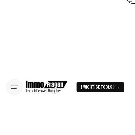
{ WICHTIGE TOOLS } →