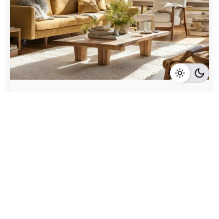
Geschrieben von
Redaktion Immofragen Bezirk Lilienfeld (AT)
5 Minuten Lesezeit
Die Bedeutung von detaillierten Lageplänen beim
Immobilienverkauf in Lilienfeld,
Niederösterreich
Lilienfeld
Mehr dazu