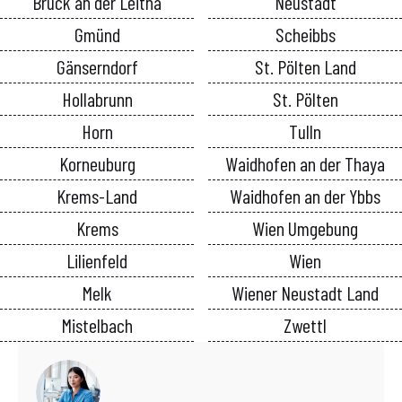
Bruck an der Leitha
Neustadt
Gmünd
Scheibbs
Gänserndorf
St. Pölten Land
Hollabrunn
St. Pölten
Horn
Tulln
Korneuburg
Waidhofen an der Thaya
Krems-Land
Waidhofen an der Ybbs
Krems
Wien Umgebung
Lilienfeld
Wien
Melk
Wiener Neustadt Land
Mistelbach
Zwettl