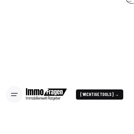
{ WICHTIGE TOOLS } →