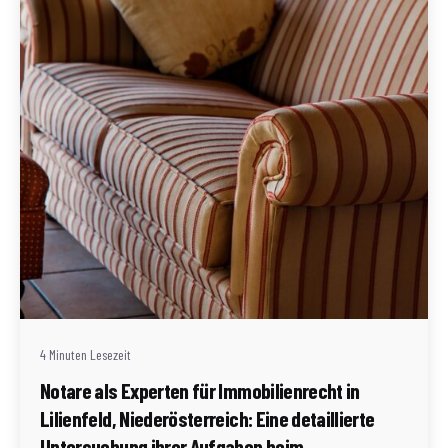
Geschrieben von
Redaktion Immofragen Bezirk Lilienfeld (AT)
4 Minuten Lesezeit
Notare als Experten für Immobilienrecht in
Lilienfeld, Niederösterreich: Eine detaillierte
Untersuchung ihrer Aufgaben beim