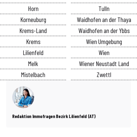
Horn
Tulln
Korneuburg
Waidhofen an der Thaya
Krems-Land
Waidhofen an der Ybbs
Krems
Wien Umgebung
Lilienfeld
Wien
Melk
Wiener Neustadt Land
Mistelbach
Zwettl
Redaktion Immofragen Bezirk Lilienfeld (AT)