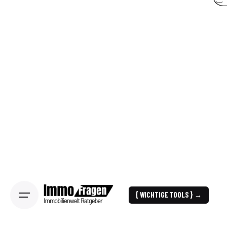
{ WICHTIGE TOOLS } →