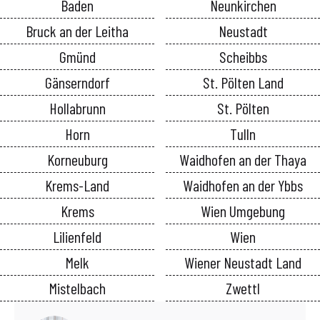
Baden
Neunkirchen
Bruck an der Leitha
Neustadt
Gmünd
Scheibbs
Gänserndorf
St. Pölten Land
Hollabrunn
St. Pölten
Horn
Tulln
Korneuburg
Waidhofen an der Thaya
Krems-Land
Waidhofen an der Ybbs
Krems
Wien Umgebung
Lilienfeld
Wien
Melk
Wiener Neustadt Land
Mistelbach
Zwettl