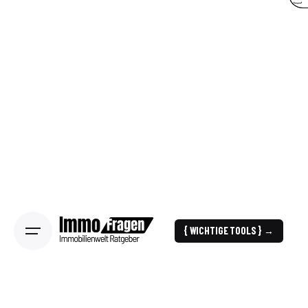
{ WICHTIGE TOOLS } →