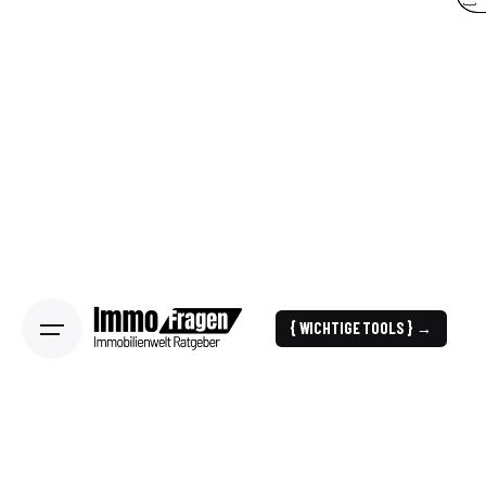
{ WICHTIGE TOOLS } →