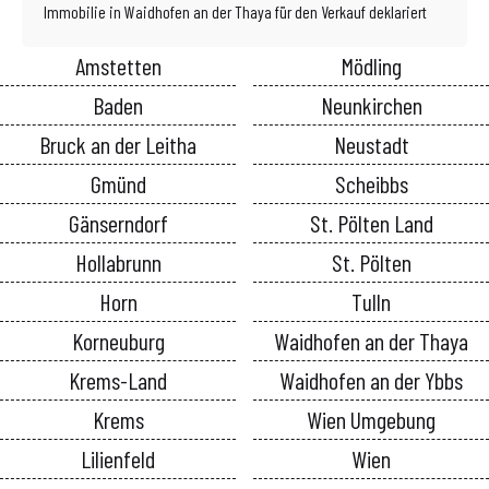
Immobilie in Waidhofen an der Thaya für den Verkauf deklariert
Amstetten
Mödling
Baden
Neunkirchen
Bruck an der Leitha
Neustadt
Gmünd
Scheibbs
Gänserndorf
St. Pölten Land
Hollabrunn
St. Pölten
Horn
Tulln
Korneuburg
Waidhofen an der Thaya
Krems-Land
Waidhofen an der Ybbs
Krems
Wien Umgebung
Lilienfeld
Wien