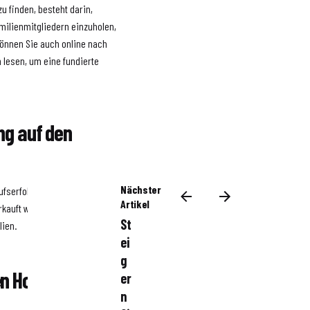
u finden, besteht darin,
ilienmitgliedern einzuholen,
können Sie auch online nach
lesen, um eine fundierte
ng auf den
Nächster
ufserfolg haben. Studien
Artikel
erkauft werden und einen
St
lien.
ei
g
en Home Staging
er
n