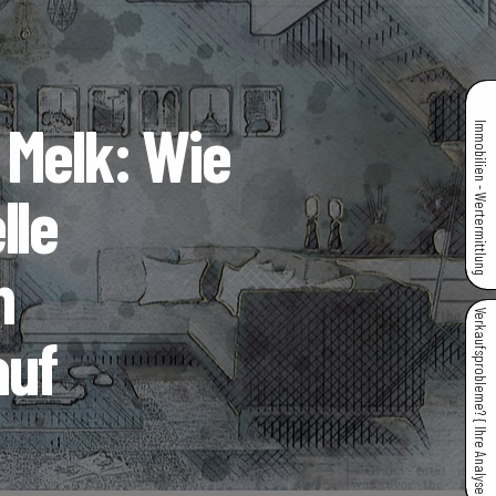
 Melk: Wie
Immobilien - Wertermittlung
lle
n
Verkaufsprobleme? { Ihre Analyse }
auf