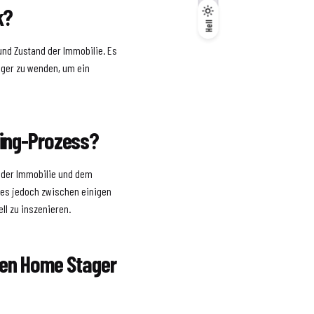
k?
Dunkel
Hell
Hell
 und Zustand der Immobilie. Es
tager zu wenden, um ein
ging-Prozess?
 der Immobilie und dem
 es jedoch zwischen einigen
l zu inszenieren.
llen Home Stager