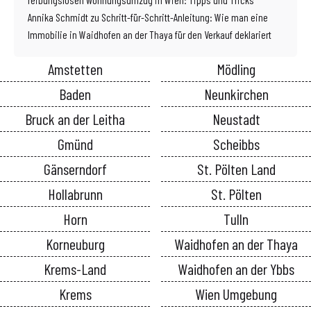
Annika Schmidt
zu
Schritt-für-Schritt-Anleitung: Wie man eine
Immobilie in Waidhofen an der Thaya für den Verkauf deklariert
Amstetten
Mödling
Baden
Neunkirchen
Bruck an der Leitha
Neustadt
Gmünd
Scheibbs
Gänserndorf
St. Pölten Land
Hollabrunn
St. Pölten
Horn
Tulln
Korneuburg
Waidhofen an der Thaya
Krems-Land
Waidhofen an der Ybbs
Krems
Wien Umgebung