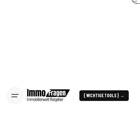
{ WICHTIGE TOOLS } →