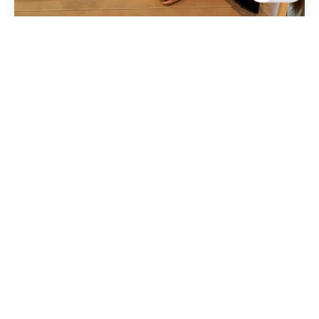
Geschrieben von
Redaktion Immofragen Bezirke: Mistelbach + Melk
(AT)
5 Minuten Lesezeit
Die besten Verhandlungstaktiken beim Verkauf
von Büroimmobilien in Melk, Niederösterreich
Melk
Mehr dazu