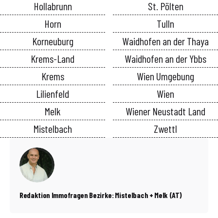
Hollabrunn
St. Pölten
Horn
Tulln
Korneuburg
Waidhofen an der Thaya
Krems-Land
Waidhofen an der Ybbs
Krems
Wien Umgebung
Lilienfeld
Wien
Melk
Wiener Neustadt Land
Mistelbach
Zwettl
Redaktion Immofragen Bezirke: Mistelbach + Melk (AT)