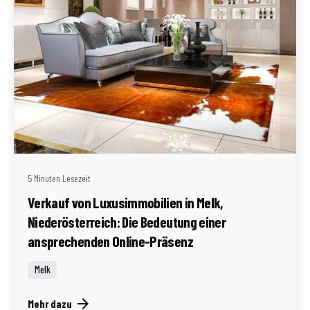
Geschrieben von
Redaktion Immofragen Bezirke: Mistelbach + Melk
(AT)
5 Minuten Lesezeit
Verkauf von Luxusimmobilien in Melk,
Niederösterreich: Die Bedeutung einer
ansprechenden Online-Präsenz
Melk
Mehr dazu