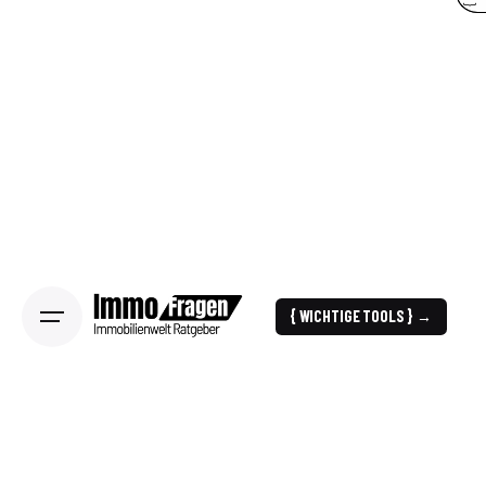
{ WICHTIGE TOOLS } →