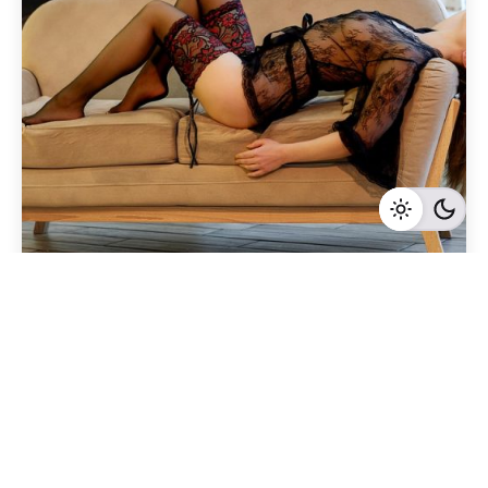
Geschrieben von
Redaktion Immofragen Bezirke: Mistelbach + Melk
(AT)
5 Minuten Lesezeit
Die besten Verhandlungstaktiken beim Verkauf
von Büroimmobilien in Melk, Niederösterreich
Melk