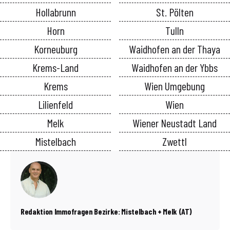
Hollabrunn
St. Pölten
Horn
Tulln
Korneuburg
Waidhofen an der Thaya
Krems-Land
Waidhofen an der Ybbs
Krems
Wien Umgebung
Lilienfeld
Wien
Melk
Wiener Neustadt Land
Mistelbach
Zwettl
Redaktion Immofragen Bezirke: Mistelbach + Melk (AT)