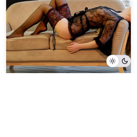
Geschrieben von
Redaktion Immofragen Bezirke: Mistelbach + Melk
(AT)
5 Minuten Lesezeit
Die besten Verhandlungstaktiken beim Verkauf
von Büroimmobilien in Melk, Niederösterreich
Melk