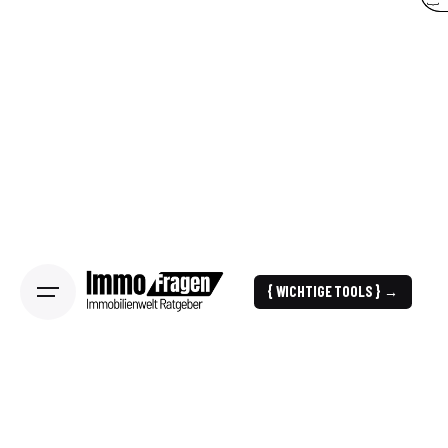
{ WICHTIGE TOOLS } →