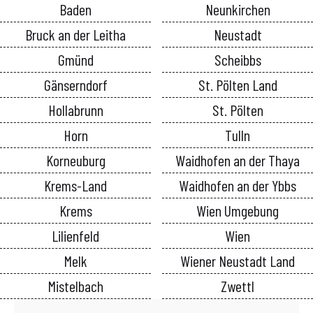
Baden
Neunkirchen
Bruck an der Leitha
Neustadt
Gmünd
Scheibbs
Gänserndorf
St. Pölten Land
Hollabrunn
St. Pölten
Horn
Tulln
Korneuburg
Waidhofen an der Thaya
Krems-Land
Waidhofen an der Ybbs
Krems
Wien Umgebung
Lilienfeld
Wien
Melk
Wiener Neustadt Land
Mistelbach
Zwettl