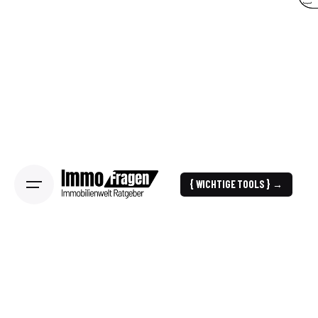
{ WICHTIGE TOOLS } →