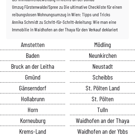
Umzug Fürstenwalde/Spree
zu
Die ultimative Checkliste für einen
reibungslosen Wohnungsumzug in Wien: Tipps und Tricks
Annika Schmidt
zu
Schritt-für-Schritt-Anleitung: Wie man eine
Immobilie in Waidhofen an der Thaya für den Verkauf deklariert
Amstetten
Mödling
Baden
Neunkirchen
Bruck an der Leitha
Neustadt
Gmünd
Scheibbs
Gänserndorf
St. Pölten Land
Hollabrunn
St. Pölten
Horn
Tulln
Korneuburg
Waidhofen an der Thaya
Krems-Land
Waidhofen an der Ybbs