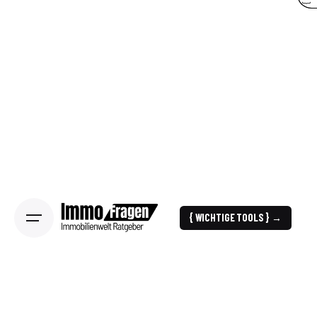
{ WICHTIGE TOOLS } →