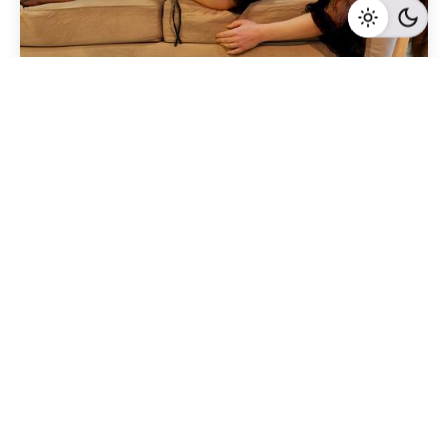
Geschrieben von
Redaktion Immofragen Bezirke: Mistelbach + Melk
(AT)
5 Minuten Lesezeit
Die besten Verhandlungstaktiken beim Verkauf
von Büroimmobilien in Melk, Niederösterreich
Melk
Mehr dazu