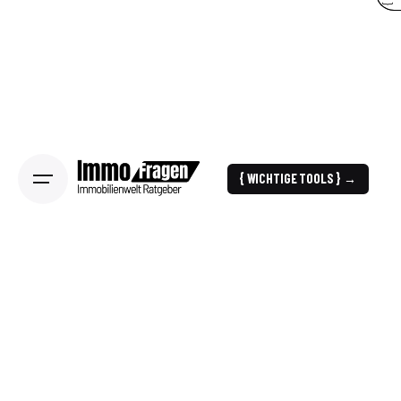
{ WICHTIGE TOOLS } →