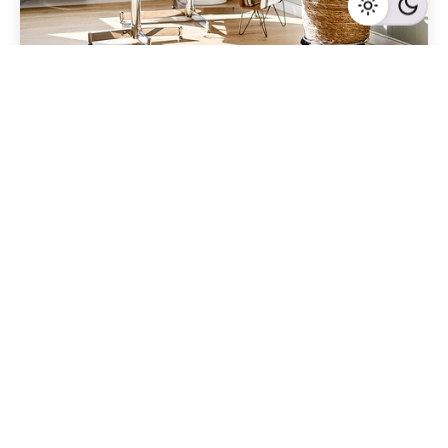
Geschrieben von
Redaktion Immofragen Bezirke: Mistelbach + Melk
(AT)
5 Minuten Lesezeit
Die Bedeutung von Gutachten für potenzielle
Käufer beim Immobilienkauf in Melk,
Niederösterreich
Melk
Mehr dazu