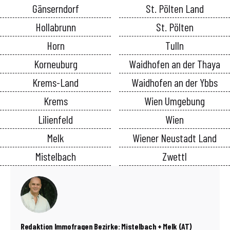
Gänserndorf
St. Pölten Land
Hollabrunn
St. Pölten
Horn
Tulln
Korneuburg
Waidhofen an der Thaya
Krems-Land
Waidhofen an der Ybbs
Krems
Wien Umgebung
Lilienfeld
Wien
Melk
Wiener Neustadt Land
Mistelbach
Zwettl
Redaktion Immofragen Bezirke: Mistelbach + Melk (AT)