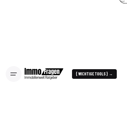
{ WICHTIGE TOOLS } →