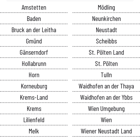
Amstetten
Mödling
Baden
Neunkirchen
Bruck an der Leitha
Neustadt
Gmünd
Scheibbs
Gänserndorf
St. Pölten Land
Hollabrunn
St. Pölten
Horn
Tulln
Korneuburg
Waidhofen an der Thaya
Krems-Land
Waidhofen an der Ybbs
Krems
Wien Umgebung
Lilienfeld
Wien
Melk
Wiener Neustadt Land