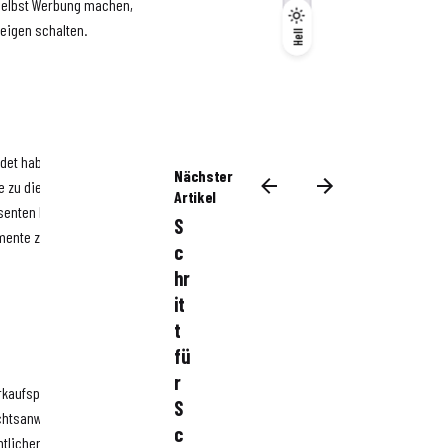
 selbst Werbung machen,
Dunkel
zeigen schalten.
Hell
Hell
ndet haben, werden
Nächster
e zu diesem Zeitpunkt in
Artikel
ssenten beantwortet werden
S
umente zur Verfügung haben,
c
hr
it
t
fü
r
rkaufspreis geeinigt haben,
S
echtsanwalt hinzuzuziehen, um
c
htlichen Aspekte