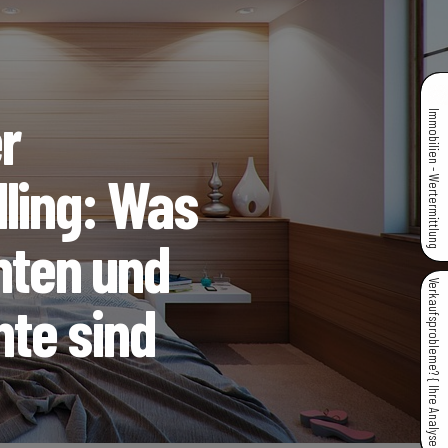
r
Immobilien - Wertermittlung
dling: Was
ten und
Verkaufsprobleme? { Ihre Analyse }
te sind