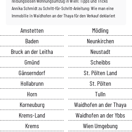
reibungslosen Wohnungsumzug in Wien: Tipps und Tricks
Annika Schmidt
zu
Schritt-für-Schritt-Anleitung: Wie man eine
Immobilie in Waidhofen an der Thaya für den Verkauf deklariert
Amstetten
Mödling
Baden
Neunkirchen
Bruck an der Leitha
Neustadt
Gmünd
Scheibbs
Gänserndorf
St. Pölten Land
Hollabrunn
St. Pölten
Horn
Tulln
Korneuburg
Waidhofen an der Thaya
Krems-Land
Waidhofen an der Ybbs
Krems
Wien Umgebung