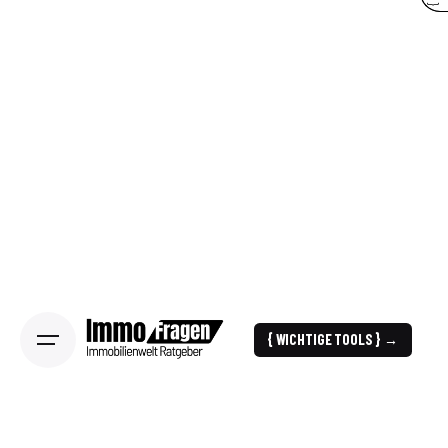
{ WICHTIGE TOOLS } →