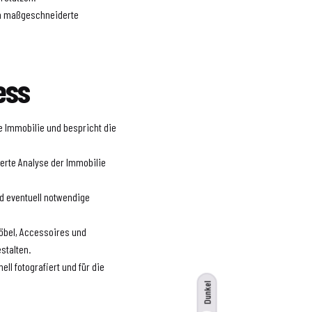
ten maßgeschneiderte
ess
ie Immobilie und bespricht die
lierte Analyse der Immobilie
.
nd eventuell notwendige
 Möbel, Accessoires und
stalten.
ell fotografiert und für die
Dunkel