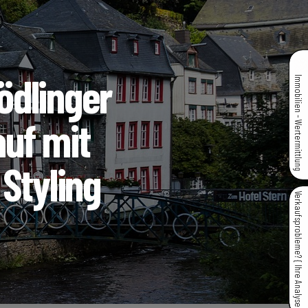
ödlinger
Immobilien - Wertermittlung
uf mit
Styling
Verkaufsprobleme? { Ihre Analyse }