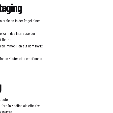
taging
n erzielen in der Regel einen
ie kann das Interesse der
f führen.
deren Immobilien auf dem Markt
können Käufer eine emotionale
g
geboten.
ern in Mödling als effektive
rstützen.