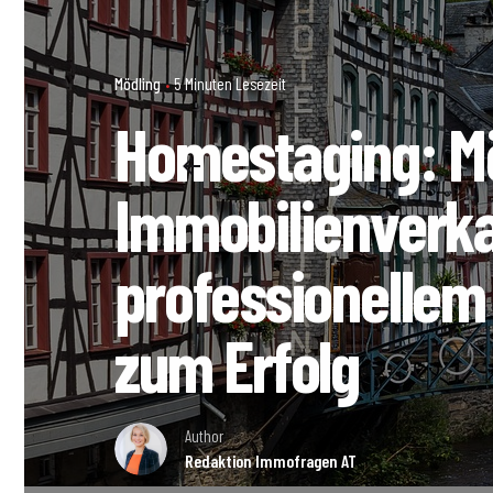
Mödling
5 Minuten Lesezeit
Homestaging: M
Immobilienverka
professionellem 
zum Erfolg
Author
Redaktion Immofragen AT