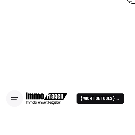
{ WICHTIGE TOOLS } →