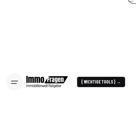
{ WICHTIGE TOOLS } →