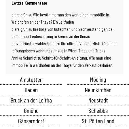
Letzte Kommentare
clara grün
zu
Wie bestimmt man den Wert einer Immobilie in
Waidhofen an der Thaya? Ein Leitfaden
clara grün
zu
Die Rolle von Gutachten und Sachverständigen bei
der Immobilienbewertung in Krems an der Donau
Umzug Fürstenwalde/Spree
zu
Die ultimative Checkliste für einen
reibungslosen Wohnungsumzug in Wien: Tipps und Tricks
Annika Schmidt
zu
Schritt-für-Schritt-Anleitung: Wie man eine
Immobilie in Waidhofen an der Thaya für den Verkauf deklariert
Amstetten
Mödling
Baden
Neunkirchen
Bruck an der Leitha
Neustadt
Gmünd
Scheibbs
Gänserndorf
St. Pölten Land