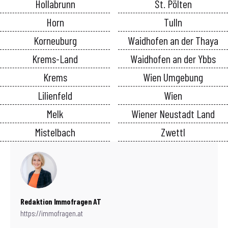
Hollabrunn
St. Pölten
Horn
Tulln
Korneuburg
Waidhofen an der Thaya
Krems-Land
Waidhofen an der Ybbs
Krems
Wien Umgebung
Lilienfeld
Wien
Melk
Wiener Neustadt Land
Mistelbach
Zwettl
Redaktion Immofragen AT
https://immofragen.at