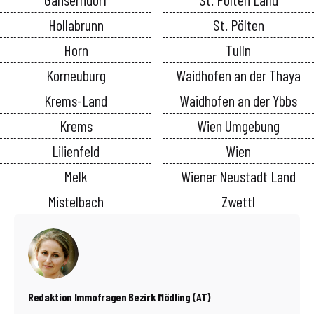
Hollabrunn
St. Pölten
Horn
Tulln
Korneuburg
Waidhofen an der Thaya
Krems-Land
Waidhofen an der Ybbs
Krems
Wien Umgebung
Lilienfeld
Wien
Melk
Wiener Neustadt Land
Mistelbach
Zwettl
Redaktion Immofragen Bezirk Mödling (AT)