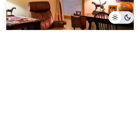
Geschrieben von
Redaktion Immofragen Bezirk Mödling (AT)
4 Minuten Lesezeit
Luxusimmobilien in Mödling: Wie man den
richtigen Makler für den Verkauf auswählt
Mödling