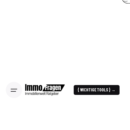
{ WICHTIGE TOOLS } →