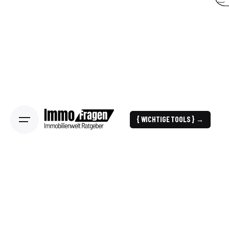
{ WICHTIGE TOOLS } →