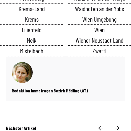
Krems-Land
Waidhofen an der Ybbs
Krems
Wien Umgebung
Lilienfeld
Wien
Melk
Wiener Neustadt Land
Mistelbach
Zwettl
Redaktion Immofragen Bezirk Mödling (AT)
Nächster Artikel