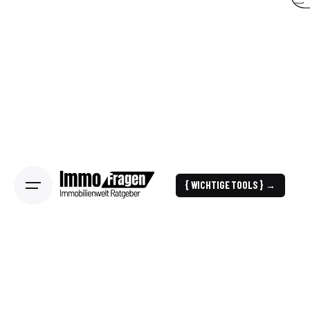
{ WICHTIGE TOOLS } →