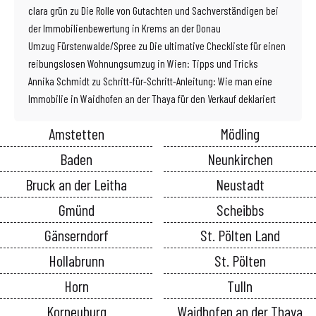
clara grün
zu
Die Rolle von Gutachten und Sachverständigen bei
der Immobilienbewertung in Krems an der Donau
Umzug Fürstenwalde/Spree
zu
Die ultimative Checkliste für einen
reibungslosen Wohnungsumzug in Wien: Tipps und Tricks
Annika Schmidt
zu
Schritt-für-Schritt-Anleitung: Wie man eine
Immobilie in Waidhofen an der Thaya für den Verkauf deklariert
Amstetten
Mödling
Baden
Neunkirchen
Bruck an der Leitha
Neustadt
Gmünd
Scheibbs
Gänserndorf
St. Pölten Land
Hollabrunn
St. Pölten
Horn
Tulln
Korneuburg
Waidhofen an der Thaya