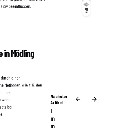
sitiv beeinflussen.
Dunkel
Hell
Hell
e in Mödling
l durch einen
e Methoden, wie z. B. den
en in der Umgebung
Nächster
verwendet werden,
Artikel
atz berücksichtigt den Wert
I
e.
m
m