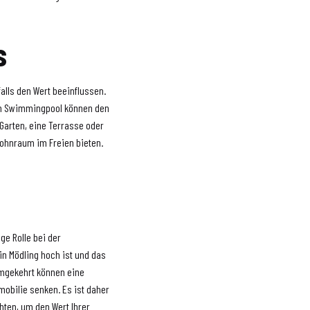
s
alls den Wert beeinflussen.
in Swimmingpool können den
Garten, eine Terrasse oder
Wohnraum im Freien bieten.
ge Rolle bei der
n Mödling hoch ist und das
Umgekehrt können eine
obilie senken. Es ist daher
hten, um den Wert Ihrer