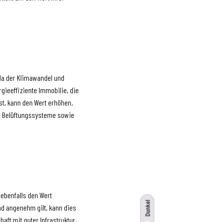
 da der Klimawandel und
ieeffiziente Immobilie, die
t, kann den Wert erhöhen.
nd Belüftungssysteme sowie
 ebenfalls den Wert
Dunkel
nd angenehm gilt, kann dies
aft mit guter Infrastruktur,