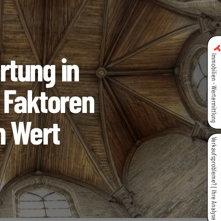
tung in
Immobilien - Wertermittlung
 Faktoren
n Wert
Verkaufsprobleme? { Ihre Analyse }