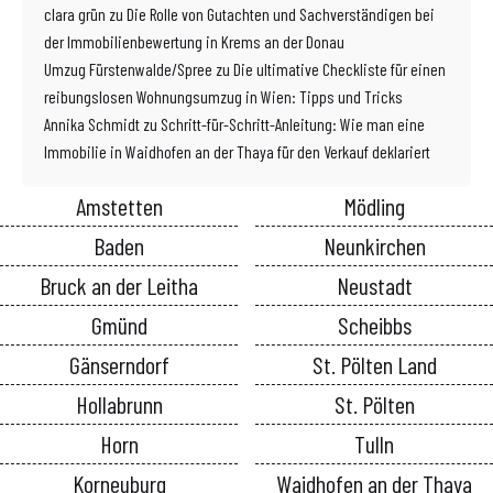
clara grün
zu
Die Rolle von Gutachten und Sachverständigen bei
der Immobilienbewertung in Krems an der Donau
Umzug Fürstenwalde/Spree
zu
Die ultimative Checkliste für einen
reibungslosen Wohnungsumzug in Wien: Tipps und Tricks
Annika Schmidt
zu
Schritt-für-Schritt-Anleitung: Wie man eine
Immobilie in Waidhofen an der Thaya für den Verkauf deklariert
Amstetten
Mödling
Baden
Neunkirchen
Bruck an der Leitha
Neustadt
Gmünd
Scheibbs
Gänserndorf
St. Pölten Land
Hollabrunn
St. Pölten
Horn
Tulln
Korneuburg
Waidhofen an der Thaya