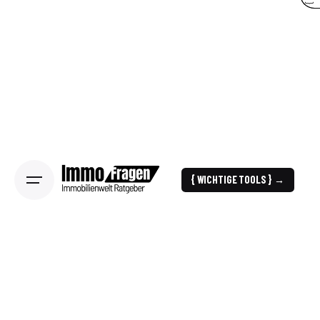
{ WICHTIGE TOOLS } →