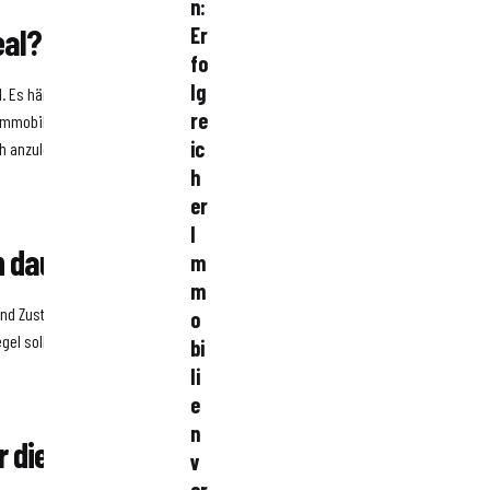
n:
eal?
Er
fo
lg
nd. Es hängt von verschiedenen
re
mmobilie. In der Regel sollten
ic
ich anzulocken, um die Chancen
h
er
I
n dauern?
m
m
und Zustand der Immobilie
o
gel sollten Sie jedoch eine
bi
li
e
n
r die Immobilie
v