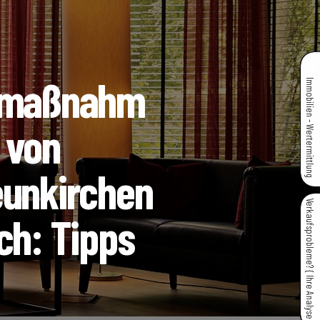
nzmaßnahm
Immobilien - Wertermittlung
 von
eunkirchen
Verkaufsprobleme? { Ihre Analyse }
ch: Tipps