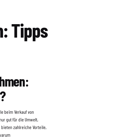
h: Tipps
ahmen:
g?
le beim Verkauf von
nur gut für die Umwelt,
bieten zahlreiche Vorteile,
 warum