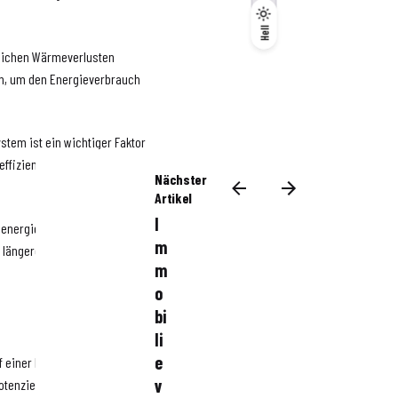
Dunkel
Hell
Hell
blichen Wärmeverlusten
ren, um den Energieverbrauch
tem ist ein wichtiger Faktor
eeffizienten Heizungsanlage
Nächster
Artikel
I
energieeffiziente LED-
m
 längere Lebensdauer.
m
o
bi
li
e
einer Immobilie. Er gibt
v
tenziellen Käufern helfen, die