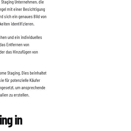
e Staging Unternehmen, die
egel mit einer Besichtigung
rd sich ein genaues Bild von
iten identifizieren.
en und ein individuelles
 das Entfernen von
der das Hinzufügen von
ome Staging. Dies beinhaltet
e für potenzielle Käufer
eingesetzt, um ansprechende
lien zu erstellen.
ing in