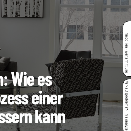
Immobilien - Wertermittlung
h: Wie es
Verkaufsprobleme? { Ihre Analyse }
zess einer
ssern kann