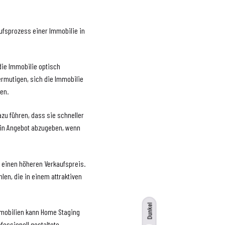
aufsprozess einer Immobilie in
die Immobilie optisch
ermutigen, sich die Immobilie
en.
azu führen, dass sie schneller
 ein Angebot abzugeben, wenn
t einen höheren Verkaufspreis.
hlen, die in einem attraktiven
Dunkel
Immobilien kann Home Staging
fessionell gestaltete