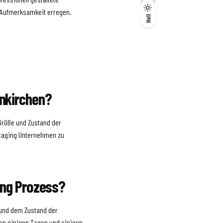
e Aufmerksamkeit erregen.
Dunkel
Hell
Hell
unkirchen?
Größe und Zustand der
 Staging Unternehmen zu
ing Prozess?
 und dem Zustand der
hen einigen Tagen und einigen