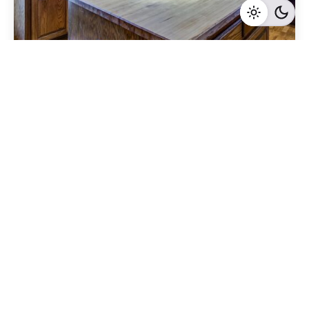
Geschrieben von
Redaktion Immofragen Neunkirchen (AT)
5 Minuten Lesezeit
Luxusimmobilien in Neunkirchen: Wie Sie den
Wert Ihrer Immobilie steigern und den
Verkaufspreis maximieren
Neunkirchen
Mehr dazu