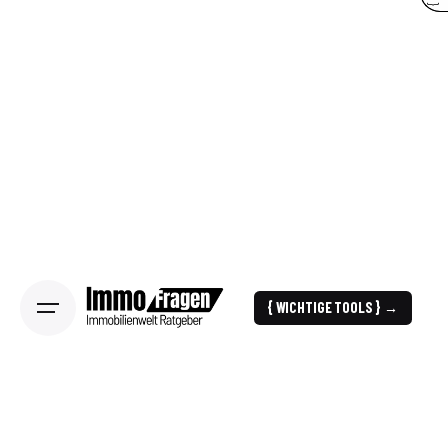
{ WICHTIGE TOOLS } →