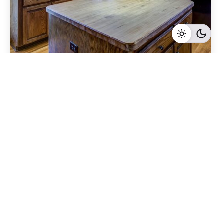
Geschrieben von
Redaktion Immofragen Neunkirchen (AT)
5 Minuten Lesezeit
Luxusimmobilien in Neunkirchen: Wie Sie den
Wert Ihrer Immobilie steigern und den
Verkaufspreis maximieren
Neunkirchen
Mehr dazu