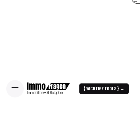
{ WICHTIGE TOOLS } →