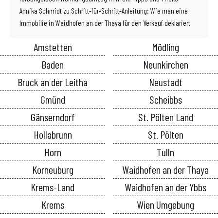
Annika Schmidt
zu
Schritt-für-Schritt-Anleitung: Wie man eine
Immobilie in Waidhofen an der Thaya für den Verkauf deklariert
Amstetten
Mödling
Baden
Neunkirchen
Bruck an der Leitha
Neustadt
Gmünd
Scheibbs
Gänserndorf
St. Pölten Land
Hollabrunn
St. Pölten
Horn
Tulln
Korneuburg
Waidhofen an der Thaya
Krems-Land
Waidhofen an der Ybbs
Krems
Wien Umgebung