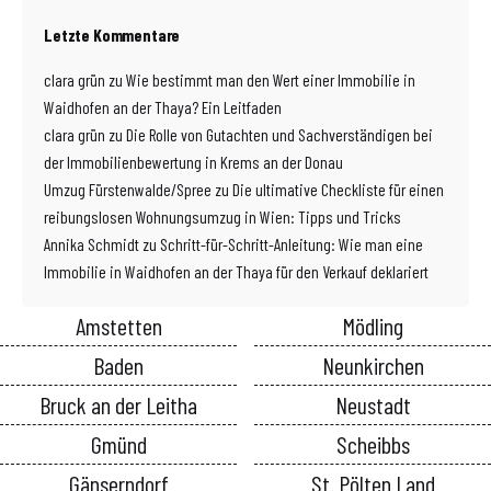
Letzte Kommentare
clara grün
zu
Wie bestimmt man den Wert einer Immobilie in
Waidhofen an der Thaya? Ein Leitfaden
clara grün
zu
Die Rolle von Gutachten und Sachverständigen bei
der Immobilienbewertung in Krems an der Donau
Umzug Fürstenwalde/Spree
zu
Die ultimative Checkliste für einen
reibungslosen Wohnungsumzug in Wien: Tipps und Tricks
Annika Schmidt
zu
Schritt-für-Schritt-Anleitung: Wie man eine
Immobilie in Waidhofen an der Thaya für den Verkauf deklariert
Amstetten
Mödling
Baden
Neunkirchen
Bruck an der Leitha
Neustadt
Gmünd
Scheibbs
Gänserndorf
St. Pölten Land