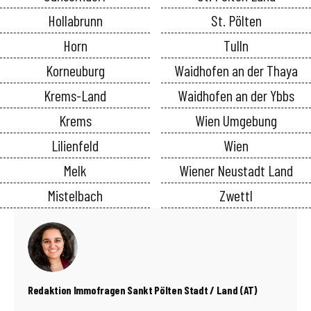
Hollabrunn
St. Pölten
Horn
Tulln
Korneuburg
Waidhofen an der Thaya
Krems-Land
Waidhofen an der Ybbs
Krems
Wien Umgebung
Lilienfeld
Wien
Melk
Wiener Neustadt Land
Mistelbach
Zwettl
Redaktion Immofragen Sankt Pölten Stadt / Land (AT)