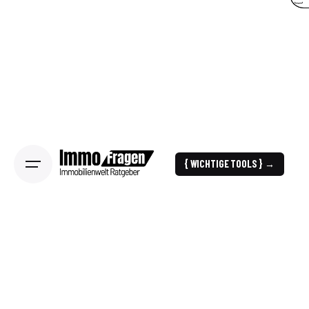
{ WICHTIGE TOOLS } →