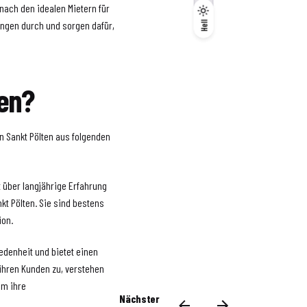
 nach den idealen Mietern für
Dunkel
ungen durch und sorgen dafür,
Hell
Hell
len?
in Sankt Pölten aus folgenden
 über langjährige Erfahrung
t Pölten. Sie sind bestens
ion.
iedenheit und bietet einen
ihren Kunden zu, verstehen
 ihre Ziele zu erreichen.
Nächster