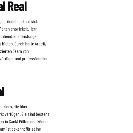
l Real
 gegründet und hat sich
ölten entwickelt. Herr
obiliendienstleistungen
 bieten. Durch harte Arbeit,
zierten Team von
würdiger und professioneller
l
aklern, die über
t verfügen. Sie sind bestens
gen in Sankt Pölten und können
eam ist bekannt für seine