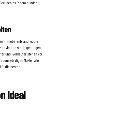
rvice, den es jedem Kunden
lten
den Immobilienbranche. Die
ten Jahren stetig gestiegen,
fer und -verkäufer stehen vor
rauenswürdigen Makler wie
lft, die besten
n Ideal