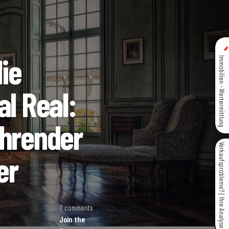
die
Immobilien - Wertermittlung
al Real:
ührender
Verkaufsprobleme? { Ihre Analyse }
er
0 comments
Join the