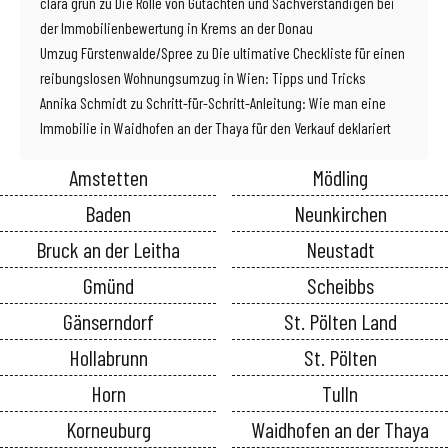
clara grün
zu
Die Rolle von Gutachten und Sachverständigen bei
der Immobilienbewertung in Krems an der Donau
Umzug Fürstenwalde/Spree
zu
Die ultimative Checkliste für einen
reibungslosen Wohnungsumzug in Wien: Tipps und Tricks
Annika Schmidt
zu
Schritt-für-Schritt-Anleitung: Wie man eine
Immobilie in Waidhofen an der Thaya für den Verkauf deklariert
Amstetten
Mödling
Baden
Neunkirchen
Bruck an der Leitha
Neustadt
Gmünd
Scheibbs
Gänserndorf
St. Pölten Land
Hollabrunn
St. Pölten
Horn
Tulln
Korneuburg
Waidhofen an der Thaya