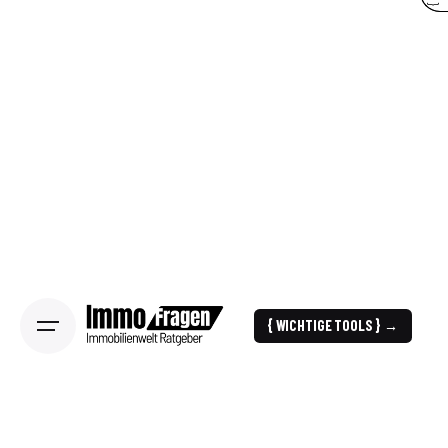
{ WICHTIGE TOOLS } →