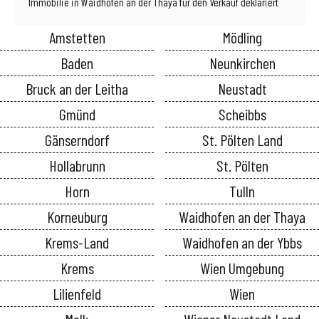
Immobilie in Waidhofen an der Thaya für den Verkauf deklariert
Amstetten
Mödling
Baden
Neunkirchen
Bruck an der Leitha
Neustadt
Gmünd
Scheibbs
Gänserndorf
St. Pölten Land
Hollabrunn
St. Pölten
Horn
Tulln
Korneuburg
Waidhofen an der Thaya
Krems-Land
Waidhofen an der Ybbs
Krems
Wien Umgebung
Lilienfeld
Wien
Melk
Wiener Neustadt Land