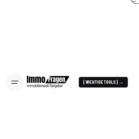
{ WICHTIGE TOOLS } →