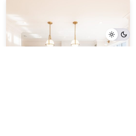
Geschrieben von
Redaktion Immofragen Sankt Pölten Stadt / Land
(AT)
4 Minuten Lesezeit