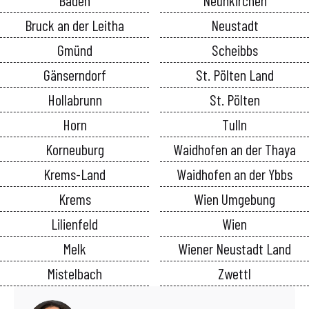
Baden
Neunkirchen
Bruck an der Leitha
Neustadt
Gmünd
Scheibbs
Gänserndorf
St. Pölten Land
Hollabrunn
St. Pölten
Horn
Tulln
Korneuburg
Waidhofen an der Thaya
Krems-Land
Waidhofen an der Ybbs
Krems
Wien Umgebung
Lilienfeld
Wien
Melk
Wiener Neustadt Land
Mistelbach
Zwettl