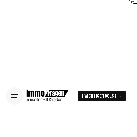
{ WICHTIGE TOOLS } →