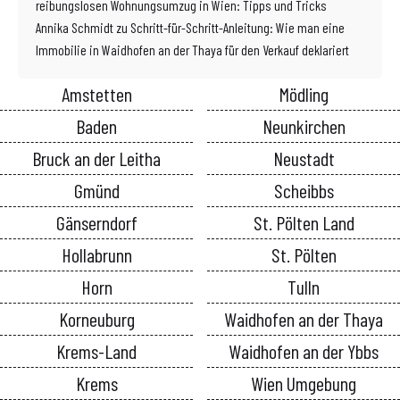
reibungslosen Wohnungsumzug in Wien: Tipps und Tricks
Annika Schmidt
zu
Schritt-für-Schritt-Anleitung: Wie man eine
Immobilie in Waidhofen an der Thaya für den Verkauf deklariert
Amstetten
Mödling
Baden
Neunkirchen
Bruck an der Leitha
Neustadt
Gmünd
Scheibbs
Gänserndorf
St. Pölten Land
Hollabrunn
St. Pölten
Horn
Tulln
Korneuburg
Waidhofen an der Thaya
Krems-Land
Waidhofen an der Ybbs
Krems
Wien Umgebung