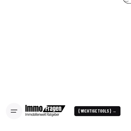
{ WICHTIGE TOOLS } →