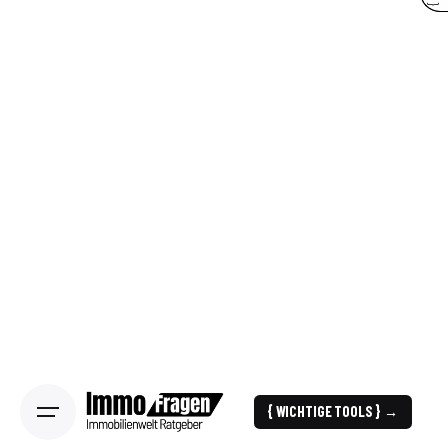
{ WICHTIGE TOOLS } →