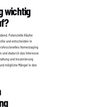
 wichtig
uf?
idend. Potenzielle Käufer
bilie und entscheiden in
n professionelles Homestaging
en und dadurch das Interesse
taltung und Inszenierung
und mögliche Mängel in den
n
ng