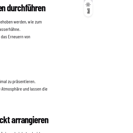
en durchführen
Dunkel
Hell
Hell
 behoben werden, wie zum
Wasserhähne.
r das Erneuern von
imal zu präsentieren.
me Atmosphäre und lassen die
ckt arrangieren