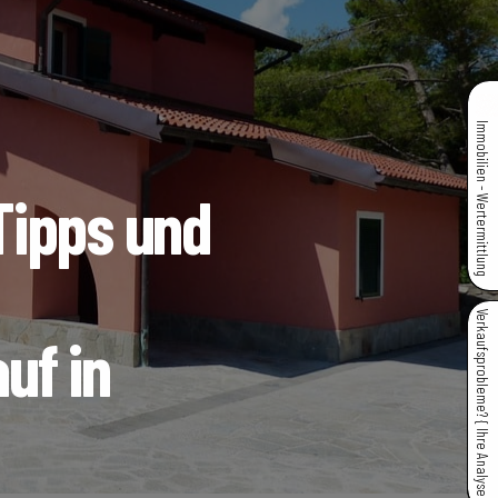
Immobilien - Wertermittlung
Tipps und
Verkaufsprobleme? { Ihre Analyse }
uf in