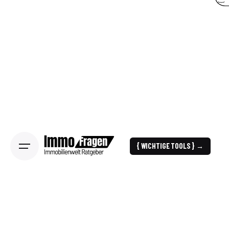
{ WICHTIGE TOOLS } →