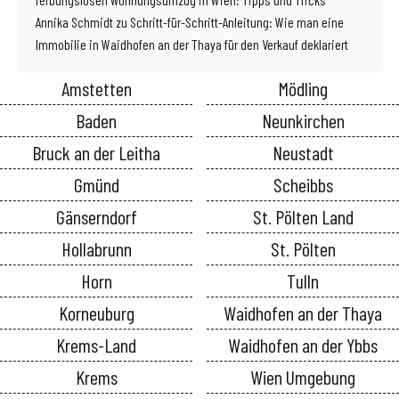
Annika Schmidt
zu
Schritt-für-Schritt-Anleitung: Wie man eine
Immobilie in Waidhofen an der Thaya für den Verkauf deklariert
Amstetten
Mödling
Baden
Neunkirchen
Bruck an der Leitha
Neustadt
Gmünd
Scheibbs
Gänserndorf
St. Pölten Land
Hollabrunn
St. Pölten
Horn
Tulln
Korneuburg
Waidhofen an der Thaya
Krems-Land
Waidhofen an der Ybbs
Krems
Wien Umgebung